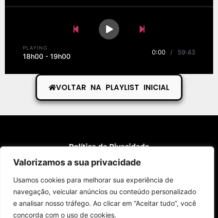
Previous Song
Play
Pause
Next Song
PLAYING
0:00
/
59:43
18h00 - 19h00
VOLTAR NA PLAYLIST INICIAL
Valorizamos a sua privacidade
Usamos cookies para melhorar sua experiência de
navegação, veicular anúncios ou conteúdo personalizado
e analisar nosso tráfego. Ao clicar em “Aceitar tudo”, você
concorda com o uso de cookies.