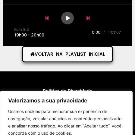
Previous Song
Play
Pause
Next Song
PLAYING
0:00
/
1:01:07
19h00 - 20h00
VOLTAR NA PLAYLIST INICIAL
Valorizamos a sua privacidade
Usamos cookies para melhorar sua experiência de
navegação, veicular anúncios ou conteúdo personalizado
e analisar nosso tráfego. Ao clicar em “Aceitar tudo”, você
concorda com o uso de cookies.