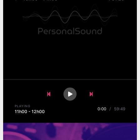
Previous Song
Play
Pause
Next Song
PLAYING
0:00
/
59:49
11h00 - 12h00